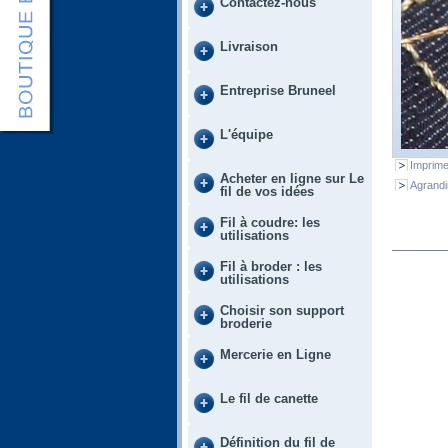
Contactez-nous
Livraison
Entreprise Bruneel
L'équipe
Imprime
Acheter en ligne sur Le
Agrandi
fil de vos idées
Fil à coudre: les
utilisations
Fil à broder : les
utilisations
Choisir son support
broderie
Mercerie en Ligne
Le fil de canette
Définition du fil de