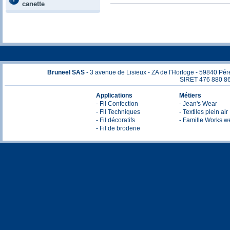
canette
Bruneel SAS
- 3 avenue de Lisieux - ZA de l'Horloge - 59840 Pér
SIRET 476 880 86
Applications
Métiers
- Fil Confection
- Jean's Wear
- Fil Techniques
- Textiles plein air
- Fil décoratifs
- Famille Works w
- Fil de broderie